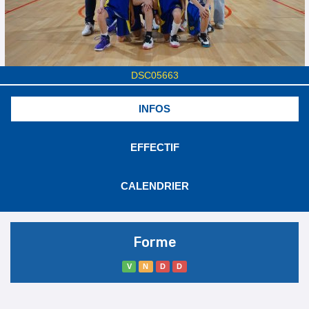
DSC05663
INFOS
EFFECTIF
CALENDRIER
Forme
V
N
D
D