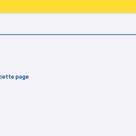
Les commissions
Projet club
Organisation
cette page