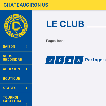
Panneau de gestion des cookies
CHATEAUGIRON US
LE CLUB
Qui sommes nous ?
Pages liées :
La Charte du Club
SAISON
NOUS
Partager 
REJOINDRE
ADHÉSION
BOUTIQUE
STAGES
TOURNOI
KASTEL BALL