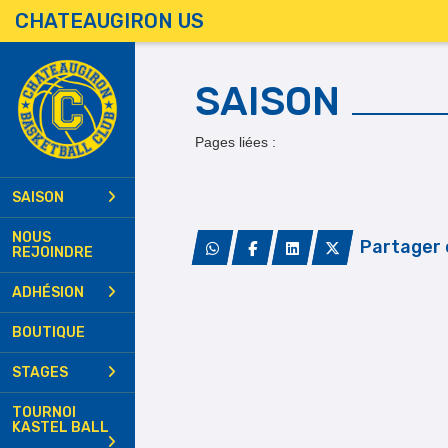
Panneau de gestion des cookies
CHATEAUGIRON US
SAISON
Planning d'entrainements
2026/27
Pages liées :
Résultats
Formations arbitrage
Secret Santa (U11/U13)
SAISON
NOUS
Partager 
REJOINDRE
ADHÉSION
BOUTIQUE
STAGES
TOURNOI
KASTEL BALL