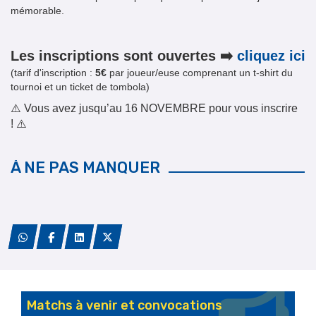
mémorable.
Les inscriptions sont ouvertes ➡️
cliquez ici
(tarif d'inscription :
5€
par joueur/euse comprenant un t-shirt du
tournoi et un ticket de tombola)
⚠️ Vous avez jusqu’au 16 NOVEMBRE pour vous inscrire
! ⚠️
À NE PAS MANQUER
Planning entraînements saison 2026-27
Planning entraînements saison 2025-26
Stage club U13M-U15M
Matchs à venir et convocations