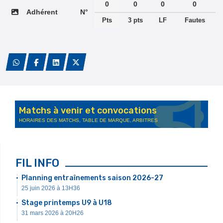
0
0
0
0
Adhérent
N°
Pts
3 pts
LF
Fautes
Matchs à venir et convocations
HORAIRES DES MATCHS, TABLE DE MARQUE, ARBITRES
FIL INFO
Planning entraînements saison 2026-27
25 juin 2026 à 13H36
Stage printemps U9 à U18
31 mars 2026 à 20H26