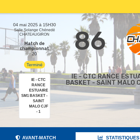
04 mai 2025 à 15H30
86
Salle Solange Chénedé
CHATEAUGIRON
Match de
championnat
20
Terminé
IE - CTC RANCE ESTU
IE - CTC
BASKET - SAINT MALO C
RANCE
ESTUAIRE
SM1
BASKET -
SAINT
MALO CJF
- 1
AVANT-MATCH
STATISTIQUES