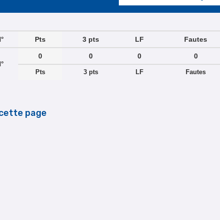
°
Pts
3 pts
LF
Fautes
0
0
0
0
°
Pts
3 pts
LF
Fautes
cette page