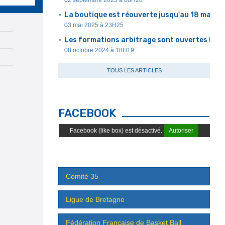
02 septembre 2025 à 08H28
La boutique est réouverte jusqu'au 18 mai
03 mai 2025 à 23H25
Les formations arbitrage sont ouvertes !
08 octobre 2024 à 18H19
TOUS LES ARTICLES
FACEBOOK
Facebook (like box) est désactivé.
Autoriser
Comité 35
Ligue de Bretagne
Fédération Française de Basket Ball