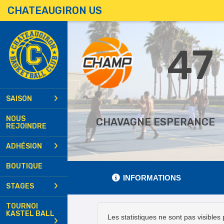
Panneau de gestion des cookies
CHATEAUGIRON US
47
SAISON
NOUS
CHAVAGNE ESPERANCE
REJOINDRE
ADHÉSION
BOUTIQUE
INFORMATIONS
STAGES
TOURNOI
KASTEL BALL
Les statistiques ne sont pas visibles