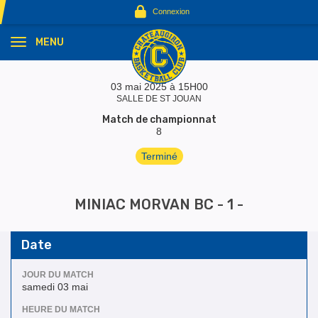
Panneau de gestion des cookies
Connexion
MENU
03 mai 2025 à 15H00
SALLE DE ST JOUAN
Match de championnat
8
Terminé
MINIAC MORVAN BC - 1 -
Date
JOUR DU MATCH
samedi 03 mai
HEURE DU MATCH